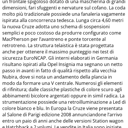
un frontale spigoloso dotato di una mascherina di grandi
dimensioni, fari sfuggenti e nervature sul cofano. La coda
molto più tradizionale possiede una fanaleria vagamente
ispirata alla concorrenza tedesca. Lunga circa 4,60 metri
la nuova Cruze adotta uno schema di sospensioni
semplici e poco costoso da produrre configurato come
MacPherson per l’avantreno e ponte torcente al
retrotreno. La struttura telaistica è stata progettata
anche per ottenere il massimo punteggio nei test di
sicurezza EuroNCAP. Gli interni elaborati in Germania
risultano ispirati alla Opel Insignia ma segnano un netto
passo in avanti in fatto di qualità rispetto alla vecchia
Nubira, dove si nota un andamento della plancia in
modo da formare una V centrale. Numerosi gli elementi
di rifinitura; dalle classiche plastiche di colore scuro agli
abbinamenti bicolore argentati oppure in simil radica. La
strumentazione possiede una retroilluminazione a Led di
colore bianco e blu. In Europa la Cruze viene presentata
al Salone di Parigi edizione 2008 annunciandone l’arrivo
entro un paio di anni anche delle versioni Station wagon
e Hatchback a 2 volumi. Le vendite in Italia sono iniziate