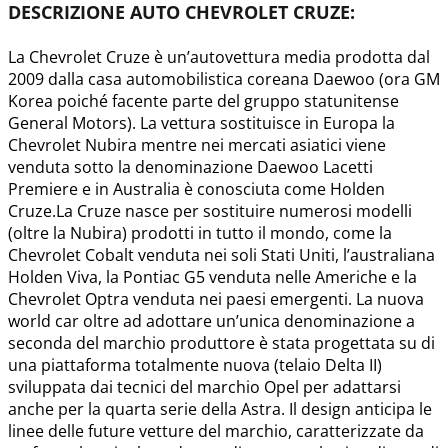
DESCRIZIONE AUTO CHEVROLET CRUZE:
La Chevrolet Cruze è un’autovettura media prodotta dal
2009 dalla casa automobilistica coreana Daewoo (ora GM
Korea poiché facente parte del gruppo statunitense
General Motors). La vettura sostituisce in Europa la
Chevrolet Nubira mentre nei mercati asiatici viene
venduta sotto la denominazione Daewoo Lacetti
Premiere e in Australia è conosciuta come Holden
Cruze.La Cruze nasce per sostituire numerosi modelli
(oltre la Nubira) prodotti in tutto il mondo, come la
Chevrolet Cobalt venduta nei soli Stati Uniti, l’australiana
Holden Viva, la Pontiac G5 venduta nelle Americhe e la
Chevrolet Optra venduta nei paesi emergenti. La nuova
world car oltre ad adottare un’unica denominazione a
seconda del marchio produttore è stata progettata su di
una piattaforma totalmente nuova (telaio Delta II)
sviluppata dai tecnici del marchio Opel per adattarsi
anche per la quarta serie della Astra. Il design anticipa le
linee delle future vetture del marchio, caratterizzate da