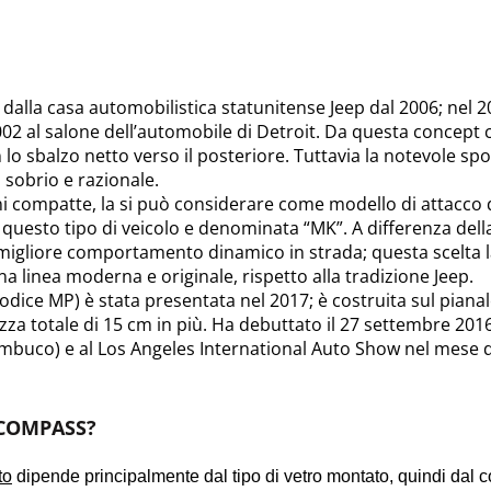
lla casa automobilistica statunitense Jeep dal 2006; nel 2
2 al salone dell’automobile di Detroit. Da questa concept car 
n lo sbalzo netto verso il posteriore. Tuttavia la notevole spo
 sobrio e razionale.
 compatte, la si può considerare come modello di attacco d
questo tipo di veicolo e denominata “MK”. A differenza dell
migliore comportamento dinamico in strada; questa scelta l
 linea moderna e originale, rispetto alla tradizione Jeep.
ice MP) è stata presentata nel 2017; è costruita sul pianal
a totale di 15 cm in più. Ha debuttato il 27 settembre 2016 
rnambuco) e al Los Angeles International Auto Show nel me
 COMPASS?
to
dipende principalmente dal tipo di vetro montato, quindi dal c