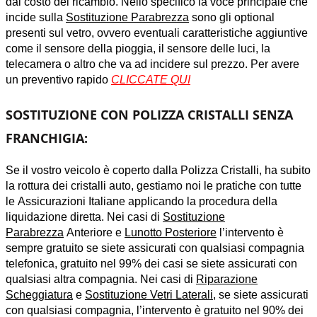
dal costo del ricambio. Nello specifico
la voce principale che
incide sulla
Sostituzione Parabrezza
sono gli optional
presenti sul vetro, ovvero eventuali caratteristiche aggiuntive
come il sensore della pioggia, il sensore delle luci, la
telecamera o altro che va ad incidere sul prezzo. Per avere
un preventivo rapido
CLICCATE QUI
SOSTITUZIONE CON POLIZZA CRISTALLI SENZA
FRANCHIGIA:
Se il vostro veicolo è coperto dalla Polizza Cristalli, ha subito
la rottura dei cristalli auto, gestiamo noi le pratiche con tutte
le Assicurazioni Italiane applicando la procedura della
liquidazione diretta. Nei casi di
Sostituzione
Parabrezza
Anteriore e
Lunotto Posteriore
l’intervento è
sempre gratuito se siete assicurati con qualsiasi compagnia
telefonica, gratuito nel 99% dei casi se siete assicurati con
qualsiasi altra compagnia. Nei casi di
Riparazione
Scheggiatura
e
Sostituzione Vetri Laterali
, se siete assicurati
con qualsiasi compagnia, l’intervento è gratuito nel 90% dei