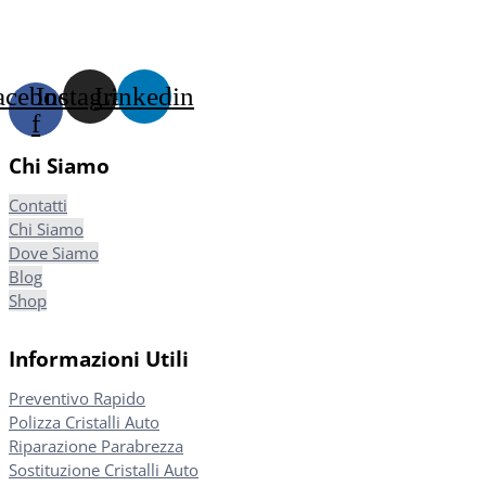
acebook-
Instagram
Linkedin
f
Chi Siamo
Contatti
Chi Siamo
Dove Siamo
Blog
Shop
Informazioni Utili
Preventivo Rapido
Polizza Cristalli Auto
Riparazione Parabrezza
Sostituzione Cristalli Auto