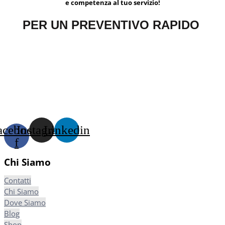
e competenza al tuo servizio!
PER UN PREVENTIVO RAPIDO
acebook-
Instagram
Linkedin
f
Chi Siamo
Contatti
Chi Siamo
Dove Siamo
Blog
Shop