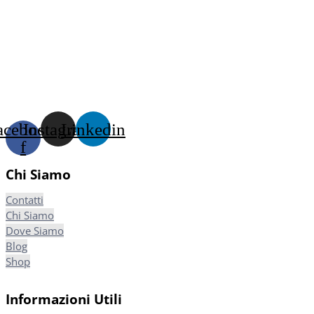
acebook-
Instagram
Linkedin
f
Chi Siamo
Contatti
Chi Siamo
Dove Siamo
Blog
Shop
Informazioni Utili