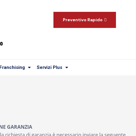
Preventivo Rapido
00
Franchising
Servizi Plus
ONE GARANZIA
a richiesta di garanzia è necessario inviare la seguente