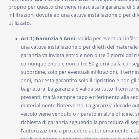
proprio per questo che viene rilasciata la garanzia di 5 a
infiltrazioni dovute ad una cattiva installazione o per dif
utilizzato.
Art.1) Garanzia 5 Anni:
valida per eventuali infilt
una cattiva installazione o per difetti del materiale 
garanzia va inviata entro e non oltre 3 giorni dal ri
comunque entro e non oltre 50 giorni dalla consegn
subordine, solo per eventuali infiltrazioni, il termin
anni, ma resta garantito solo il ripristino e non gli
bagnatura. La garanzia è valida su tutto il territo
presenti, ma fà sempre capo e riferimento alla se
materialmente l’intervento. La garanzia decade au
veicolo viene venduto o riparato in altre officine, s
richiesta di garanzia seguendo la procedura di seg
l’autorizzazione a procedere autonomamente, cos
qualsiasi danno viene ripristinato presso la rete d