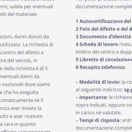
nni, valida per eventuali
documentazione complet
etti del materiale
1 Autocertificazione del
2 Foto del difetto o del
razioni, danni dovuti da
3 Documento d’identità
4 Scheda di lavoro
ricevu
utilizzato. La richiesta di
timbro del centro e doppi
scontro del difetto e
5 Libretto di circolazion
a del veicolo, in
6 Recapito telefonico
e della richiesta è di 5
 eventuali danni da
– Modalità di invio:
la r
rio nazionale dove siamo
al seguente indirizzo:
sg-
de che ha eseguito
– Importante:
le richies
tomaticamente se il
sopra indicati, oppure 
enza aver inviato la
in carico né valutate.
uito e aver ricevuto
– Tempi di risposta:
ent
a rara in quanto
documentazione completa, 
i officine convenzionate.