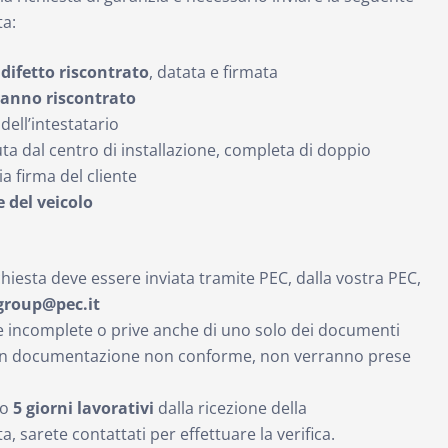
a:
 difetto riscontrato
, datata e firmata
 danno riscontrato
dell’intestatario
ta dal centro di installazione, completa di doppio
a firma del cliente
e del veicolo
ichiesta deve essere inviata tramite PEC, dalla vostra PEC,
group@pec.it
te incomplete o prive anche di uno solo dei documenti
con documentazione non conforme, non verranno prese
ro
5 giorni lavorativi
dalla ricezione della
sarete contattati per effettuare la verifica.