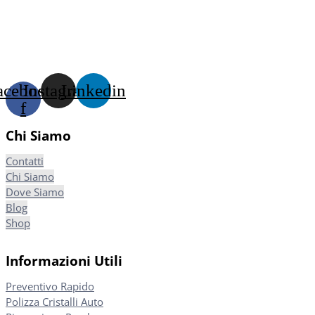
acebook-
Instagram
Linkedin
f
Chi Siamo
Contatti
Chi Siamo
Dove Siamo
Blog
Shop
Informazioni Utili
Preventivo Rapido
Polizza Cristalli Auto