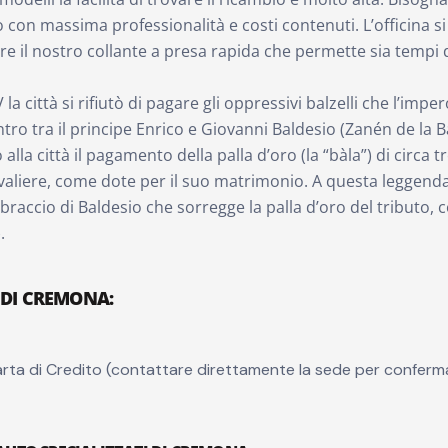
o con massima professionalità e costi contenuti. L’officina si 
care il nostro collante a presa rapida che permette sia tempi
a città si rifiutò di pagare gli oppressivi balzelli che l’imp
tro tra il principe Enrico e Giovanni Baldesio (Zanén de la B
la città il pagamento della palla d’oro (la “bàla”) di circa tre
avaliere, come dote per il suo matrimonio. A questa leggenda
ccio di Baldesio che sorregge la palla d’oro del tributo, con
.
I DI CREMONA
:
rta di Credito (contattare direttamente la sede per conferm