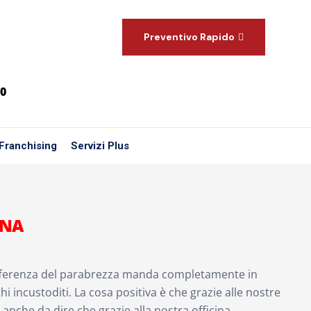
Preventivo Rapido
00
Franchising
Servizi Plus
ONA
differenza del parabrezza manda completamente in
hi incustoditi. La cosa positiva è che grazie alle nostre
a anche da dire che grazie alla nostra officina