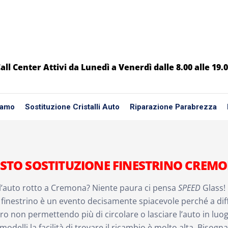
all Center Attivi da Lunedì a Venerdì dalle 8.00 alle 19.
iamo
Sostituzione Cristalli Auto
Riparazione Parabrezza
STO SOSTITUZIONE FINESTRINO CREM
ll’auto rotto a Cremona? Niente paura ci pensa
SPEED
Glass!
l finestrino è un evento decisamente spiacevole perché a 
tro non permettendo più di circolare o lasciare l’auto in luog
 modelli la facilità di trovare il ricambio è molto alta. Bisogn