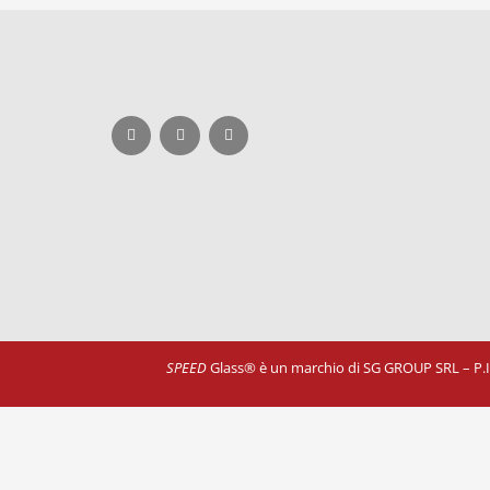
SPEED
Glass® è un marchio di SG GROUP SRL – P.