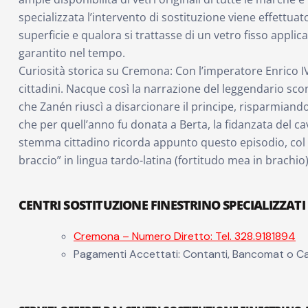
specializzata l’intervento di sostituzione viene effettuat
superficie e qualora si trattasse di un vetro fisso appli
garantito nel tempo.
Curiosità storica su Cremona: Con l’imperatore Enrico IV l
cittadini. Nacque così la narrazione del leggendario scon
che Zanén riuscì a disarcionare il principe, risparmiando al
che per quell’anno fu donata a Berta, la fidanzata del c
stemma cittadino ricorda appunto questo episodio, col bra
braccio” in lingua tardo-latina (fortitudo mea in brachio)
CENTRI SOSTITUZIONE FINESTRINO SPECIALIZZAT
Cremona – Numero Diretto: Tel. 328.9181894
Pagamenti Accettati: Contanti, Bancomat o Ca