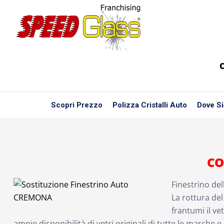
C
Scopri Prezzo
Polizza Cristalli Auto
Dove S
CO
Finestrino de
La rottura de
frantumi il ve
ampie disponibilità di vetri originali di tutte le marche e