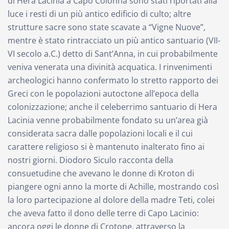
di Hera Lacinia a Capo Colonna sono stati riportati alla
luce i resti di un più antico edificio di culto; altre
strutture sacre sono state scavate a “Vigne Nuove”,
mentre è stato rintracciato un più antico santuario (VII-
VI secolo a.C.) detto di Sant’Anna, in cui probabilmente
veniva venerata una divinità acquatica. I rinvenimenti
archeologici hanno confermato lo stretto rapporto dei
Greci con le popolazioni autoctone all’epoca della
colonizzazione; anche il celeberrimo santuario di Hera
Lacinia venne probabilmente fondato su un’area già
considerata sacra dalle popolazioni locali e il cui
carattere religioso si è mantenuto inalterato fino ai
nostri giorni. Diodoro Siculo racconta della
consuetudine che avevano le donne di Kroton di
piangere ogni anno la morte di Achille, mostrando così
la loro partecipazione al dolore della madre Teti, colei
che aveva fatto il dono delle terre di Capo Lacinio:
ancora oggi le donne di Crotone, attraverso la