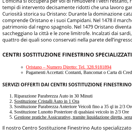
L’officina si occuperà per voi di rimuovere i vetri restanti, 
tempi di intervento decisamente ridotti che una lavoro ga
Curiosità storica su Oristano: Durante la dominazione catala
comprende Oristano e i suoi Campidani. Nel 1478 il marches
patrimonio dal regno spagnolo. Nel 1479 Oristano diventa Ci
saccheggiano la città e le zone limitrofe. Incalzati dai sardi
quattro dei quali sono conservati nella parete dell’ingress
CENTRI SOSTITUZIONE FINESTRINO SPECIALIZZAT
Oristano – Numero Diretto: Tel. 328.9181894
Pagamenti Accettati: Contanti, Bancomat o Carta di Credi
SERVIZI OFFERTI DAI CENTRI SOSTITUZIONE FINESTRINO
Riparazione Parabrezza Auto in 30 Minuti
Sostituzione Cristalli Auto in 1 Ora
Sostituzione Parabrezza Anteriore Veicoli fino a 35 ql in 2/3 Or
Sostituzione Lunotto Posteriore di qualsiasi veicolo in 2/3 Ore
Gestione pratiche Assicurative, tramite liquidazione diretta, se
Il nostro Centro Sostituzione Finestrino Auto specializzat