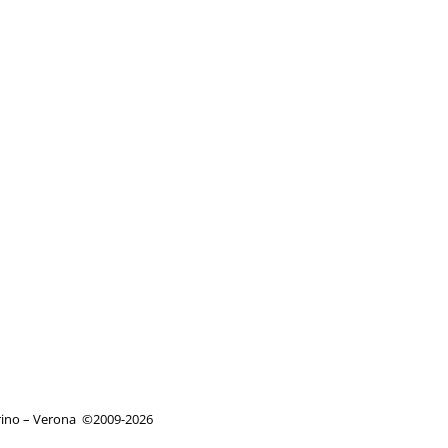
orino – Verona
©
2009-2026