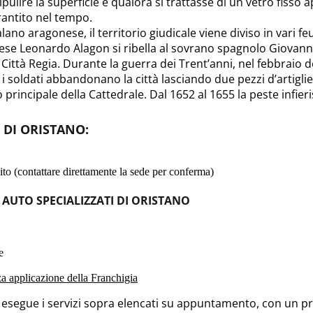
ripulire la superficie e qualora si trattasse di un vetro fisso
rantito nel tempo.
no aragonese, il territorio giudicale viene diviso in vari fe
e Leonardo Alagon si ribella al sovrano spagnolo Giovanni I
ttà Regia. Durante la guerra dei Trent’anni, nel febbraio de
, i soldati abbandonano la città lasciando due pezzi d’artiglier
o principale della Cattedrale. Dal 1652 al 1655 la peste infi
I DI ORISTANO
:
to (contattare direttamente la sede per conferma)
 AUTO SPECIALIZZATI DI ORISTANO
e
nza applicazione della Franchigia
o esegue i servizi sopra elencati su appuntamento, con un pre