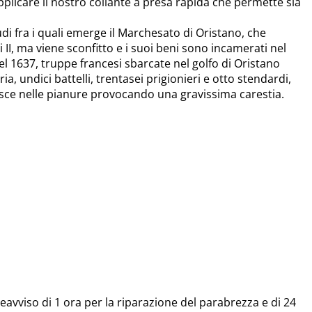
 applicare il nostro collante a presa rapida che permette sia
udi fra i quali emerge il Marchesato di Oristano, che
I, ma viene sconfitto e i suoi beni sono incamerati nel
l 1637, truppe francesi sbarcate nel golfo di Oristano
ia, undici battelli, trentasei prigionieri e otto stendardi,
erisce nelle pianure provocando una gravissima carestia.
avviso di 1 ora per la riparazione del parabrezza e di 24