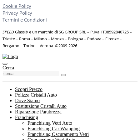
Cookie Policy
Privacy Policy
Termini e Condizioni
SPEED
Glass® è un marchio di SG GROUP SRL – P.Iva: IT08592840725
–
Trieste – Roma – Milano – Monza – Bologna – Padova – Firenze –
Bergamo – Torino – Verona
©
2009-2026
Cerca
Scopri Prezzo
Polizza Cristalli Auto
Dove Siamo
Sostituzione Cristalli Auto
Riparazione Parabrezza
Franchising
Franchising Vetri Auto
Franchising Car Wrapping
Franchising Oscuramento Vetri
Convenzione Vetri Auto