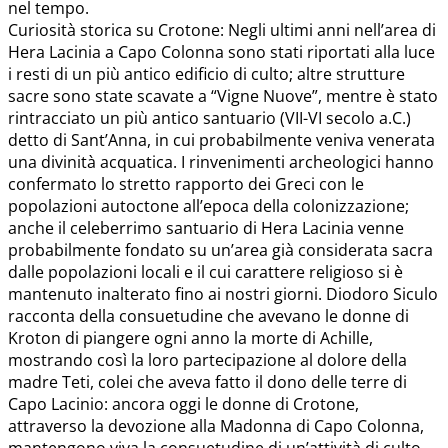
nel tempo.
Curiosità storica su Crotone: Negli ultimi anni nell’area di
Hera Lacinia a Capo Colonna sono stati riportati alla luce
i resti di un più antico edificio di culto; altre strutture
sacre sono state scavate a “Vigne Nuove”, mentre è stato
rintracciato un più antico santuario (VII-VI secolo a.C.)
detto di Sant’Anna, in cui probabilmente veniva venerata
una divinità acquatica. I rinvenimenti archeologici hanno
confermato lo stretto rapporto dei Greci con le
popolazioni autoctone all’epoca della colonizzazione;
anche il celeberrimo santuario di Hera Lacinia venne
probabilmente fondato su un’area già considerata sacra
dalle popolazioni locali e il cui carattere religioso si è
mantenuto inalterato fino ai nostri giorni. Diodoro Siculo
racconta della consuetudine che avevano le donne di
Kroton di piangere ogni anno la morte di Achille,
mostrando così la loro partecipazione al dolore della
madre Teti, colei che aveva fatto il dono delle terre di
Capo Lacinio: ancora oggi le donne di Crotone,
attraverso la devozione alla Madonna di Capo Colonna,
mantengono viva la consuetudine di un’attività di culto