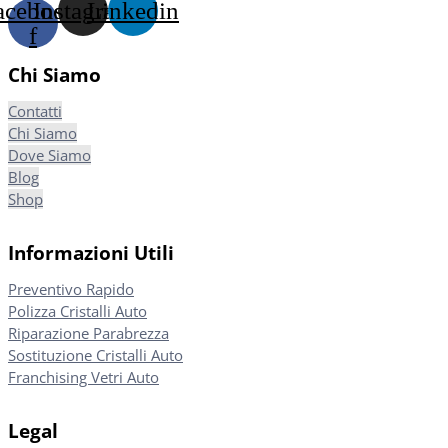
acebook-
Instagram
Linkedin
f
Chi Siamo
Contatti
Chi Siamo
Dove Siamo
Blog
Shop
Informazioni Utili
Preventivo Rapido
Polizza Cristalli Auto
Riparazione Parabrezza
Sostituzione Cristalli Auto
Franchising Vetri Auto
Legal