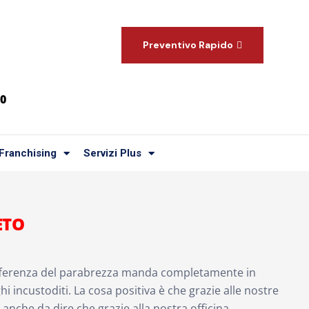
Preventivo Rapido
00
Franchising
Servizi Plus
ETO
differenza del parabrezza manda completamente in
hi incustoditi. La cosa positiva è che grazie alle nostre
a anche da dire che grazie alla nostra officina