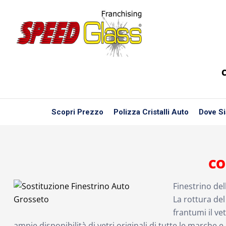
C
Scopri Prezzo
Polizza Cristalli Auto
Dove S
CO
Finestrino de
La rottura de
frantumi il ve
ampie disponibilità di vetri originali di tutte le marche e