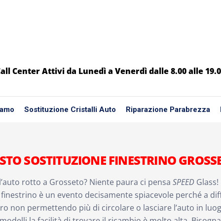
all Center Attivi da Lunedì a Venerdì dalle 8.00 alle 19.
iamo
Sostituzione Cristalli Auto
Riparazione Parabrezza
STO SOSTITUZIONE FINESTRINO GROSS
ll’auto rotto a Grosseto? Niente paura ci pensa
SPEED
Glass!
l finestrino è un evento decisamente spiacevole perché a 
tro non permettendo più di circolare o lasciare l’auto in luog
 modelli la facilità di trovare il ricambio è molto alta. Bisogn