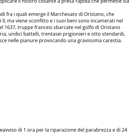
 applicare il nostro collante a presa rapida che permette sia
udi fra i quali emerge il Marchesato di Oristano, che
I, ma viene sconfitto e i suoi beni sono incamerati nel
l 1637, truppe francesi sbarcate nel golfo di Oristano
ia, undici battelli, trentasei prigionieri e otto stendardi,
erisce nelle pianure provocando una gravissima carestia.
avviso di 1 ora per la riparazione del parabrezza e di 24