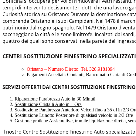
L’officina si occuperà per voi di rimuovere i vetri restanti, 
tempi di intervento decisamente ridotti che una lavoro ga
Curiosità storica su Oristano: Durante la dominazione catala
comprende Oristano e i suoi Campidani. Nel 1478 il marches
patrimonio dal regno spagnolo. Nel 1479 Oristano diventa Ci
saccheggiano la città e le zone limitrofe. Incalzati dai sardi
quattro dei quali sono conservati nella parete dell’ingress
CENTRI SOSTITUZIONE FINESTRINO SPECIALIZZAT
Oristano – Numero Diretto: Tel. 328.9181894
Pagamenti Accettati: Contanti, Bancomat o Carta di Credi
SERVIZI OFFERTI DAI CENTRI SOSTITUZIONE FINESTRINO
Riparazione Parabrezza Auto in 30 Minuti
Sostituzione Cristalli Auto in 1 Ora
Sostituzione Parabrezza Anteriore Veicoli fino a 35 ql in 2/3 Or
Sostituzione Lunotto Posteriore di qualsiasi veicolo in 2/3 Ore
Gestione pratiche Assicurative, tramite liquidazione diretta, se
Il nostro Centro Sostituzione Finestrino Auto specializzat