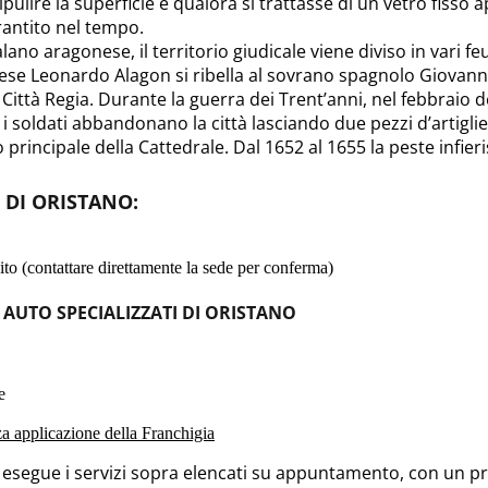
ripulire la superficie e qualora si trattasse di un vetro fisso
rantito nel tempo.
no aragonese, il territorio giudicale viene diviso in vari fe
e Leonardo Alagon si ribella al sovrano spagnolo Giovanni I
ttà Regia. Durante la guerra dei Trent’anni, nel febbraio de
, i soldati abbandonano la città lasciando due pezzi d’artiglier
o principale della Cattedrale. Dal 1652 al 1655 la peste infi
I DI ORISTANO
:
to (contattare direttamente la sede per conferma)
 AUTO SPECIALIZZATI DI ORISTANO
e
nza applicazione della Franchigia
o esegue i servizi sopra elencati su appuntamento, con un pre