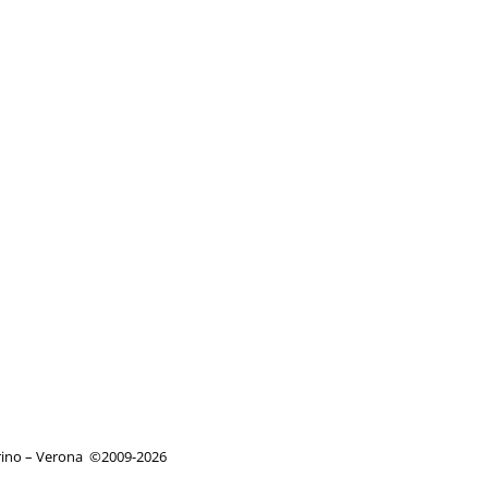
orino – Verona
©
2009-2026