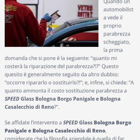
Quando un
automobilist
a vede il
proprio
parabrezza
scheggiato,
la prima
domanda che si pone è la seguente: “quanto mi
costerà la riparazione del parabrezza?!?” Questo
quesito è generalmente seguito da altro dubbio:
“occorre ripararlo o sostituirlo?!”; e, infine, si chiede: “A
quanto ammonta il costo sostituzione parabrezza a
SPEED
Glass
Bologna Borgo Panigale e Bologna
Casalecchio di Reno
?”.
Se affidate l’intervento a
SPEED
Glass
Bologna Borgo
Panigale e Bologna Casalecchio di Reno
,
considerate che la filosofia aziendale è quella di far