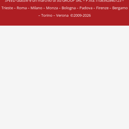
SPEED
Glass® è un marchio di SG GROUP SRL – P.Iva: IT08592840725
–
Trieste – Roma – Milano – Monza – Bologna – Padova – Firenze – Bergamo
– Torino – Verona
©
2009-2026