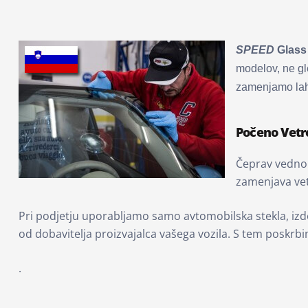
SPEED
Glass 
modelov, ne gl
zamenjamo lahk
Počeno Vetr
Čeprav vedno 
zamenjava vet
Pri podjetju uporabljamo samo avtomobilska stekla, izd
od dobavitelja proizvajalca vašega vozila. S tem poskrbi
.