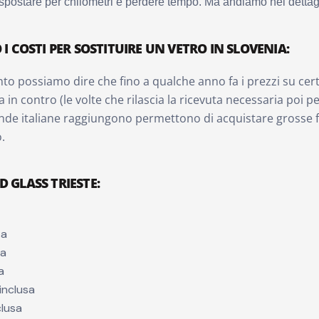
spostare per chilometri e perdere tempo. Ma andiamo nel dettagl
I COSTI PER SOSTITUIRE UN VETRO IN SLOVENIA:
to possiamo dire che fino a qualche anno fa i prezzi su cert
a in contro (le volte che rilascia la ricevuta necessaria poi
ende italiane raggiungono permettono di acquistare grosse fo
.
 GLASS TRIESTE:
sa
sa
a
inclusa
clusa