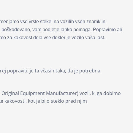
enjamo vse vrste stekel na vozilih vseh znamk in
u je poškodovano, vam podjetje lahko pomaga. Popravimo ali
o za kakovost dela vse dokler je vozilo vaša last.
popraviti, je ta včasih taka, da je potrebna
 Original Equipment Manufacturer) vozil, ki ga dobimo
 kakovosti, kot je bilo steklo pred njim