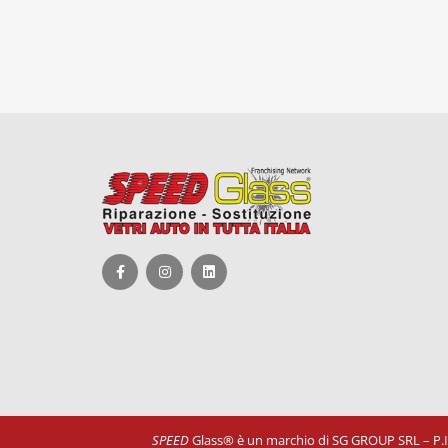
SPEED
Glass® è un marchio di SG GROUP SRL – P.