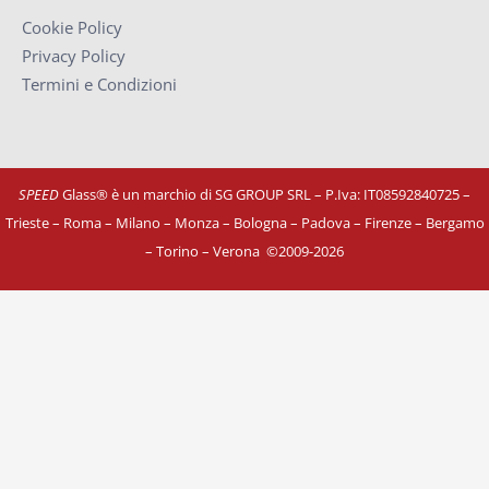
Cookie Policy
Privacy Policy
Termini e Condizioni
SPEED
Glass® è un marchio di SG GROUP SRL – P.Iva: IT08592840725
–
Trieste – Roma – Milano – Monza – Bologna – Padova – Firenze – Bergamo
– Torino – Verona
©
2009-2026