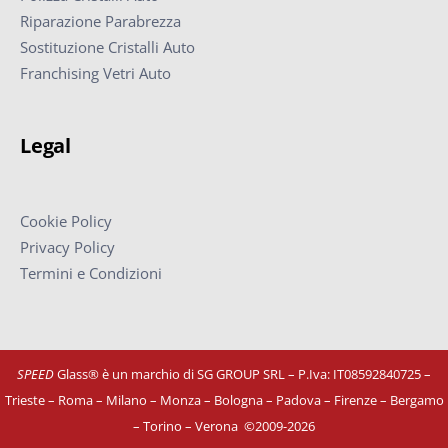
Riparazione Parabrezza
Sostituzione Cristalli Auto
Franchising Vetri Auto
Legal
Cookie Policy
Privacy Policy
Termini e Condizioni
SPEED
Glass® è un marchio di SG GROUP SRL – P.Iva: IT08592840725
–
Trieste – Roma – Milano – Monza – Bologna – Padova – Firenze – Bergamo
– Torino – Verona
©
2009-2026