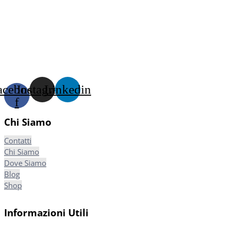
acebook-
Instagram
Linkedin
f
Chi Siamo
Contatti
Chi Siamo
Dove Siamo
Blog
Shop
Informazioni Utili