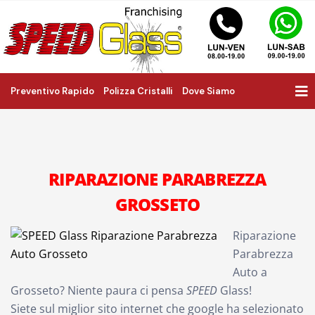
Preventivo Rapido
Polizza Cristalli
Dove Siamo
RIPARAZIONE PARABREZZA
GROSSETO
Riparazione
Parabrezza
Auto a
Grosseto? Niente paura ci pensa
SPEED
Glass!
Siete sul miglior sito internet che google ha selezionato