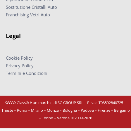
Sostituzione Cristalli Auto
Franchising Vetri Auto
Legal
Cookie Policy
Privacy Policy
Termini e Condizioni
SPEED
Glass® è un marchio di SG GROUP SRL – P.Iva: IT08592840725
–
Trieste – Roma – Milano – Monza – Bologna – Padova – Firenze – Bergamo
– Torino – Verona
©
2009-2026