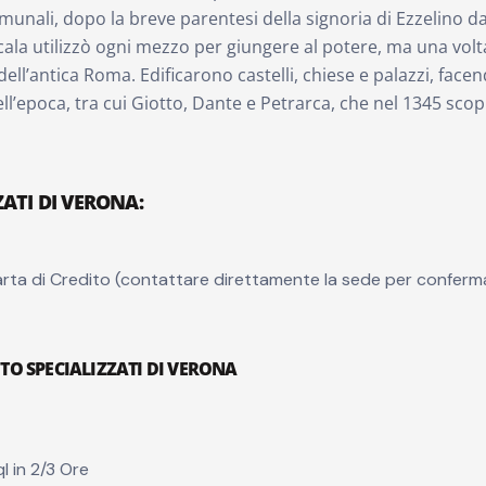
munali, dopo la breve parentesi della signoria di Ezzelino da 
Scala utilizzò ogni mezzo per giungere al potere, ma una vol
’antica Roma. Edificarono castelli, chiese e palazzi, facendo
ell’epoca, tra cui Giotto, Dante e Petrarca, che nel 1345 scopr
ZATI DI VERONA
:
rta di Credito (contattare direttamente la sede per conferm
UTO SPECIALIZZATI DI VERONA
l in 2/3 Ore