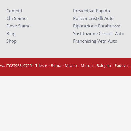
Contatti
Preventivo Rapido
Chi Siamo
Polizza Cristalli Auto
Dove Siamo
Riparazione Parabrezza
Blog
Sostituzione Cristalli Auto
Shop
Franchising Vetri Auto
Iva: IT08592840725
– Trieste – Roma – Milano – Monza – Bologna – Padova 