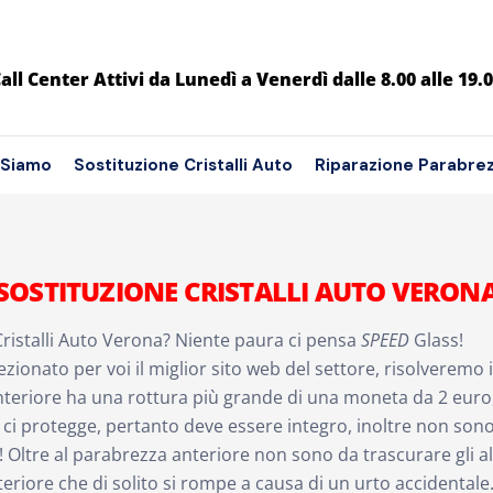
all Center Attivi da Lunedì a Venerdì dalle 8.00 alle 19.
 Siamo
Sostituzione Cristalli Auto
Riparazione Parabre
SOSTITUZIONE CRISTALLI AUTO VERON
Cristalli Auto Verona? Niente paura ci pensa
SPEED
Glass!
zionato per voi il miglior sito web del settore, risolveremo 
teriore ha una rottura più grande di una moneta da 2 euro, 
e ci protegge, pertanto deve essere integro, inoltre non sono
Oltre al parabrezza anteriore non sono da trascurare gli altri
eriore che di solito si rompe a causa di un urto accidentale