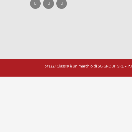
SPEED
Glass® è un marchio di SG GROUP SRL – P.