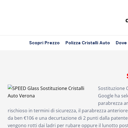
C
Scopri Prezzo
Polizza Cristalli Auto
Dove
Sostituzione 
Google ha sele
parabrezza an
rischioso in termini di sicurezza, il parabrezza anterior
da ben €106 e una decurtazione di 2 punti dalla patente! 
vengono rotti dai ladri per rubare oppure il lunotto post