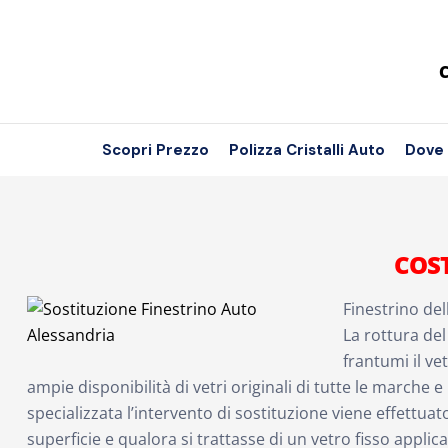
C
Scopri Prezzo
Polizza Cristalli Auto
Dove
COS
Finestrino de
La rottura de
frantumi il ve
ampie disponibilità di vetri originali di tutte le marche e
specializzata l’intervento di sostituzione viene effettuat
superficie e qualora si trattasse di un vetro fisso appli