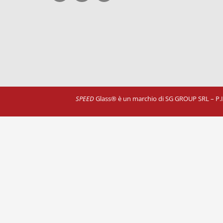
SPEED
Glass® è un marchio di SG GROUP SRL – P.