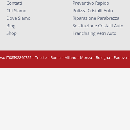
Contatti
Preventivo Rapido
Chi Siamo
Polizza Cristalli Auto
Dove Siamo
Riparazione Parabrezza
Blog
Sostituzione Cristalli Auto
Shop
Franchising Vetri Auto
Iva: IT08592840725
– Trieste – Roma – Milano – Monza – Bologna – Padova 