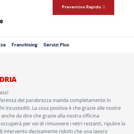
Preventivo Rapido
00
zza
Franchising
Servizi Plus
DRIA
ass!
differenza del parabrezza manda completamente in
hi incustoditi. La cosa positiva è che grazie alle nostre
a anche da dire che grazie alla nostra officina
occuperà per voi di rimuovere i vetri restanti, ripulire la
 di intervento decisamente ridotti che una lavoro