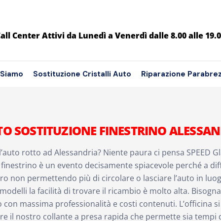
all Center Attivi da Lunedì a Venerdì dalle 8.00 alle 19.
 Siamo
Sostituzione Cristalli Auto
Riparazione Parabre
TO SOSTITUZIONE FINESTRINO ALESSAN
ll’auto rotto ad Alessandria? Niente paura ci pensa SPEED Gl
l finestrino è un evento decisamente spiacevole perché a 
tro non permettendo più di circolare o lasciare l’auto in luog
 modelli la facilità di trovare il ricambio è molto alta. Bisogn
o con massima professionalità e costi contenuti. L’officina si 
care il nostro collante a presa rapida che permette sia tempi