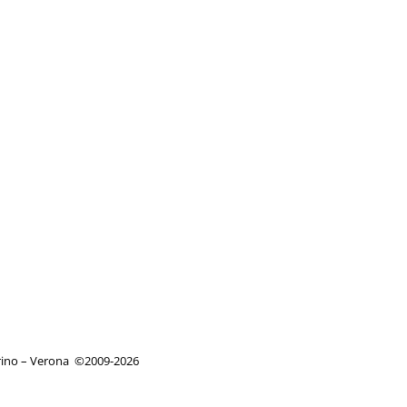
orino – Verona
©
2009-2026