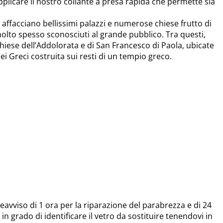
 applicare il nostro collante a presa rapida che permette sia
 affacciano bellissimi palazzi e numerose chiese frutto di
 molto spesso sconosciuti al grande pubblico. Tra questi,
chiese dell’Addolorata e di San Francesco di Paola, ubicate
i Greci costruita sui resti di un tempio greco.
avviso di 1 ora per la riparazione del parabrezza e di 24
 in grado di identificare il vetro da sostituire tenendovi in