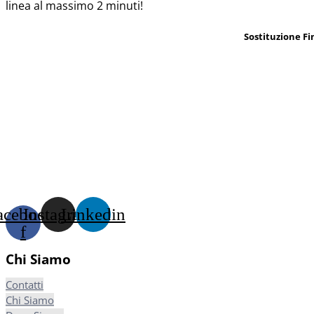
linea al massimo 2 minuti!
Sostituzione Fi
acebook-
Instagram
Linkedin
f
Chi Siamo
Contatti
Chi Siamo