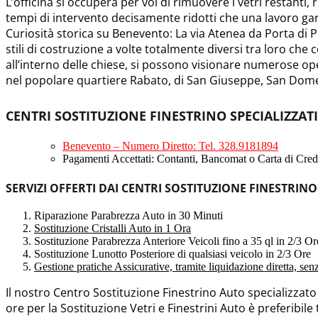
L’officina si occuperà per voi di rimuovere i vetri restanti, 
tempi di intervento decisamente ridotti che una lavoro ga
Curiosità storica su Benevento: La via Atenea da Porta di P
stili di costruzione a volte totalmente diversi tra loro che
all’interno delle chiese, si possono visionare numerose ope
nel popolare quartiere Rabato, di San Giuseppe, San Domenic
CENTRI SOSTITUZIONE FINESTRINO SPECIALIZZAT
Benevento – Numero Diretto: Tel. 328.9181894
Pagamenti Accettati: Contanti, Bancomat o Carta di Credi
SERVIZI OFFERTI DAI CENTRI SOSTITUZIONE FINESTRIN
Riparazione Parabrezza Auto in 30 Minuti
Sostituzione Cristalli Auto in 1 Ora
Sostituzione Parabrezza Anteriore Veicoli fino a 35 ql in 2/3 Or
Sostituzione Lunotto Posteriore di qualsiasi veicolo in 2/3 Ore
Gestione pratiche Assicurative, tramite liquidazione diretta, se
Il nostro Centro Sostituzione Finestrino Auto specializzat
ore per la Sostituzione Vetri e Finestrini Auto è preferibile