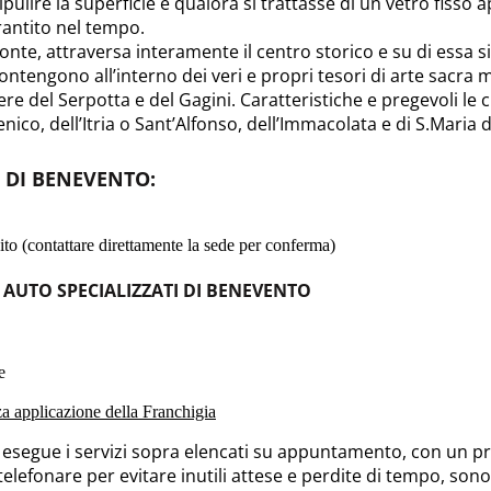
ripulire la superficie e qualora si trattasse di un vetro fisso
rantito nel tempo.
onte, attraversa interamente il centro storico e su di essa si
 contengono all’interno dei veri e propri tesori di arte sacra
re del Serpotta e del Gagini. Caratteristiche e pregevoli le 
o, dell’Itria o Sant’Alfonso, dell’Immacolata e di S.Maria de
I DI BENEVENTO
:
to (contattare direttamente la sede per conferma)
O AUTO SPECIALIZZATI DI BENEVENTO
e
nza applicazione della Franchigia
o esegue i servizi sopra elencati su appuntamento, con un pre
 telefonare per evitare inutili attese e perdite di tempo, sono