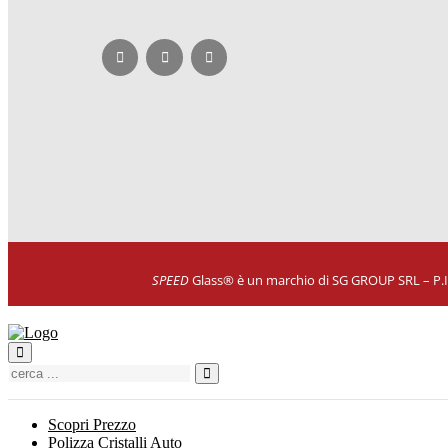
SPEED
Glass® è un marchio di SG GROUP SRL – P.
Cerca
Scopri Prezzo
Polizza Cristalli Auto