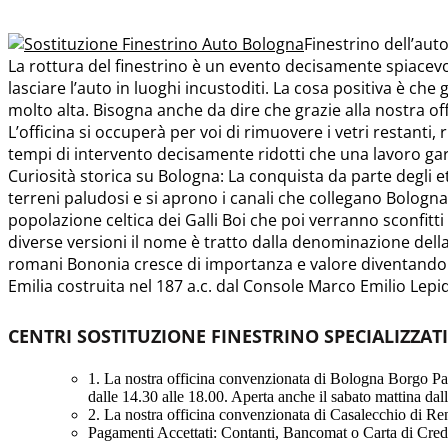
Finestrino dell’aut
La rottura del finestrino è un evento decisamente spiacev
lasciare l’auto in luoghi incustoditi. La cosa positiva è che g
molto alta. Bisogna anche da dire che grazie alla nostra off
L’officina si occuperà per voi di rimuovere i vetri restanti, 
tempi di intervento decisamente ridotti che una lavoro ga
Curiosità storica su Bologna: La conquista da parte degli etr
terreni paludosi e si aprono i canali che collegano Bologn
popolazione celtica dei Galli Boi che poi verranno sconfit
diverse versioni il nome è tratto dalla denominazione della 
romani Bononia cresce di importanza e valore diventando 
Emilia costruita nel 187 a.c. dal Console Marco Emilio Lepi
CENTRI SOSTITUZIONE FINESTRINO SPECIALIZZAT
1. La nostra officina convenzionata di Bologna Borgo Pani
dalle 14.30 alle 18.00. Aperta anche il sabato mattina dal
2. La nostra officina convenzionata di Casalecchio di Ren
Pagamenti Accettati: Contanti, Bancomat o Carta di Credi