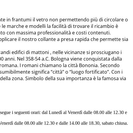
 in frantumi il vetro non permettendo più di circolare o
e le marche e modelli la facilità di trovare il ricambio è
uato con massima professionalità e costi contenuti.
 applicare il nostro collante a presa rapida che permette sia
ndi edifici di mattoni , nelle vicinanze si prosciugano i
00 anni. Nel 358-54 a.C. Bologna viene conquistata dalla
ia romana. I romani chiamano la città Bononia. Secondo
mibilmente significa “città” o “luogo fortificato”. Con i
della zona. Simbolo della sua importanza è la famosa via
egue i seguenti orari: dal Lunedì al Venerdì dalle 08.00 alle 12.30 e
enerdì dalle 08.00 alle 12.30 e dalle 14.00 alle 18.30, sabato chiusa.