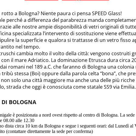
o rotto a Bologna? Niente paura ci pensa SPEED Glass!
ole perché a differenza del parabrezza manda completamente
razie alle nostre ampie disponibilità di vetri originali di tutt
icina specializzata l’intervento di sostituzione viene effett
ripulire la superficie e qualora si trattasse di un vetro fisso
rantito nel tempo.
uschi cambia molto il volto della città: vengono costruiti gra
a con il mare Adriatico. La dominazione Etrusca dura circa 2
ti dai romani nel 189 a.C. che faranno di Bologna una colon
tribù stessa (Boi) oppure dalla parola celta “bona”, che presu
non solo una città maggiore ma anche una delle più ricche 
do, strada che oggi è conosciuta come statale SS9 via Emilia.
I DI BOLOGNA
gale è posizionata a nord ovest rispetto al centro di Bologna. La sede s
le 08.00 alle 12.30
o dista circa 10 km da Bologna e segue i seguenti orari: dal Lunedì al V
to (contattare direttamente la sede per conferma)