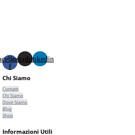
acebook-
Instagram
Linkedin
f
Chi Siamo
Contatti
Chi Siamo
Dove Siamo
Blog
Shop
Informazioni Utili