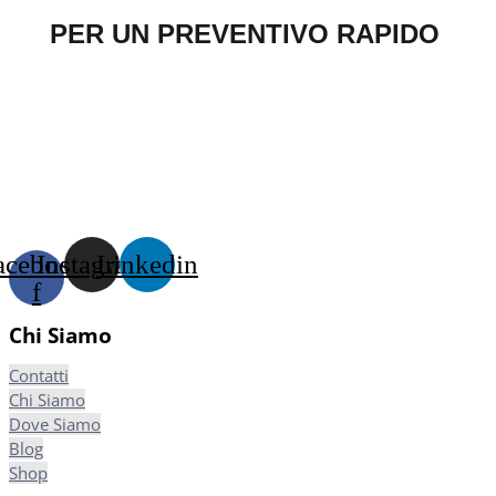
PER UN PREVENTIVO RAPIDO
acebook-
Instagram
Linkedin
f
Chi Siamo
Contatti
Chi Siamo
Dove Siamo
Blog
Shop