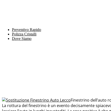
Preventivo Rapido
Polizza Cristalli
Dove Siamo
Finestrino dell’auto 
La rottura del finestrino è un evento decisamente spiacev
lasciare l’auto in luoghi incustoditi. La cosa positiva è che g