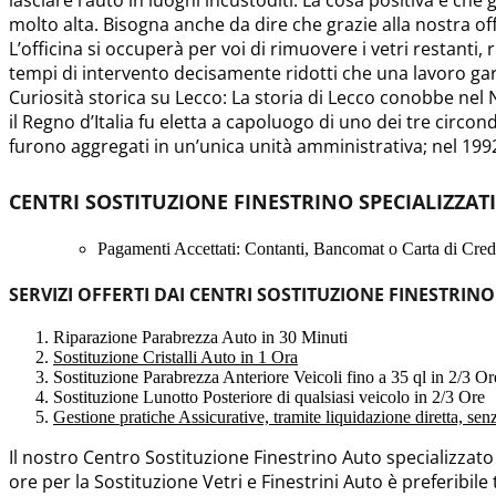
molto alta. Bisogna anche da dire che grazie alla nostra off
L’officina si occuperà per voi di rimuovere i vetri restanti, 
tempi di intervento decisamente ridotti che una lavoro ga
Curiosità storica su Lecco: La storia di Lecco conobbe nel
il Regno d’Italia fu eletta a capoluogo di uno dei tre circo
furono aggregati in un’unica unità amministrativa; nel 199
CENTRI SOSTITUZIONE FINESTRINO SPECIALIZZATI
Pagamenti Accettati: Contanti, Bancomat o Carta di Credi
SERVIZI OFFERTI DAI CENTRI SOSTITUZIONE FINESTRINO
Riparazione Parabrezza Auto in 30 Minuti
Sostituzione Cristalli Auto in 1 Ora
Sostituzione Parabrezza Anteriore Veicoli fino a 35 ql in 2/3 Or
Sostituzione Lunotto Posteriore di qualsiasi veicolo in 2/3 Ore
Gestione pratiche Assicurative, tramite liquidazione diretta, se
Il nostro Centro Sostituzione Finestrino Auto specializzat
ore per la Sostituzione Vetri e Finestrini Auto è preferibile