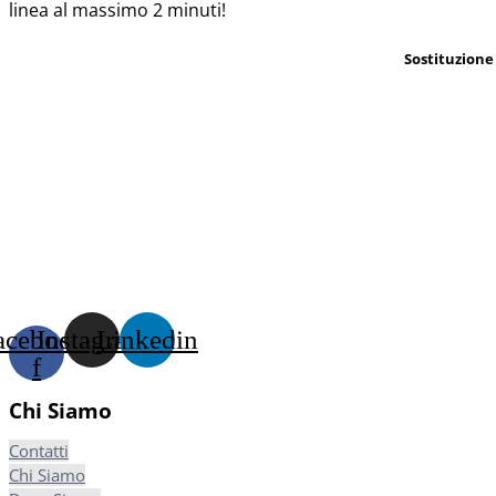
linea al massimo 2 minuti!
Sostituzione
acebook-
Instagram
Linkedin
f
Chi Siamo
Contatti
Chi Siamo