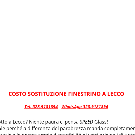
COSTO SOSTITUZIONE FINESTRINO A LECCO
Tel. 328.9181894
WhatsApp 328.9181894
–
rotto a Lecco? Niente paura ci pensa
SPEED
Glass!
ole perché a differenza del parabrezza manda completamente
razie alle nostre ampie disponibilità di vetri originali di tutt