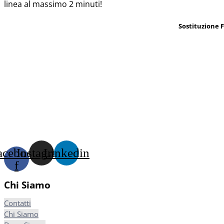
linea al massimo 2 minuti!
Sostituzione 
acebook-
Instagram
Linkedin
f
Chi Siamo
Contatti
Chi Siamo