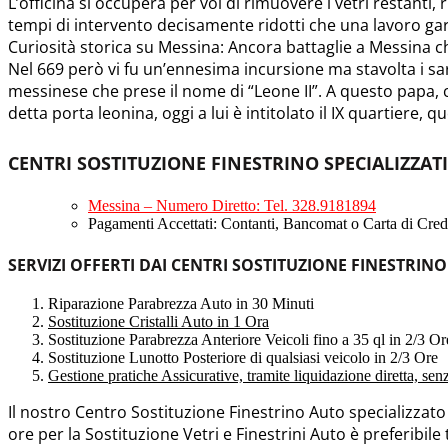
L’officina si occuperà per voi di rimuovere i vetri restanti, 
tempi di intervento decisamente ridotti che una lavoro ga
Curiosità storica su Messina: Ancora battaglie a Messina ch
Nel 669 però vi fu un’ennesima incursione ma stavolta i s
messinese che prese il nome di “Leone II”. A questo papa, 
detta porta leonina, oggi a lui è intitolato il IX quartiere, 
CENTRI SOSTITUZIONE FINESTRINO SPECIALIZZATI
Messina – Numero Diretto: Tel. 328.9181894
Pagamenti Accettati: Contanti, Bancomat o Carta di Credi
SERVIZI OFFERTI DAI CENTRI SOSTITUZIONE FINESTRINO
Riparazione Parabrezza Auto in 30 Minuti
Sostituzione Cristalli Auto in 1 Ora
Sostituzione Parabrezza Anteriore Veicoli fino a 35 ql in 2/3 Or
Sostituzione Lunotto Posteriore di qualsiasi veicolo in 2/3 Ore
Gestione pratiche Assicurative, tramite liquidazione diretta, se
Il nostro Centro Sostituzione Finestrino Auto specializzat
ore per la Sostituzione Vetri e Finestrini Auto è preferibile