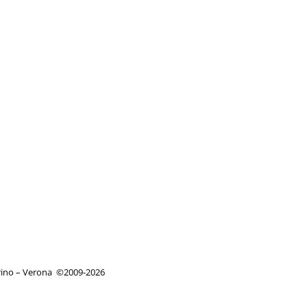
orino – Verona
©
2009-2026