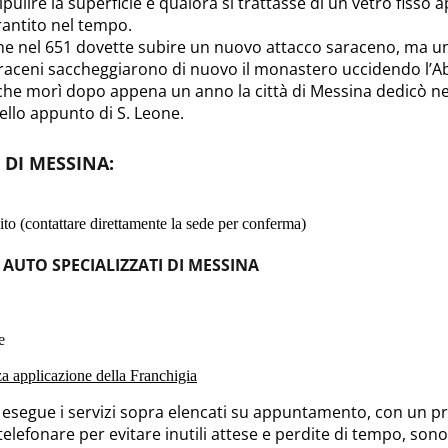
ripulire la superficie e qualora si trattasse di un vetro fisso
rantito nel tempo.
e nel 651 dovette subire un nuovo attacco saraceno, ma un’al
araceni saccheggiarono di nuovo il monastero uccidendo l’Ab
che morì dopo appena un anno la città di Messina dedicò nel 
quello appunto di S. Leone.
 DI MESSINA
:
to (contattare direttamente la sede per conferma)
 AUTO SPECIALIZZATI DI MESSINA
e
nza applicazione della Franchigia
o esegue i servizi sopra elencati su appuntamento, con un pre
 telefonare per evitare inutili attese e perdite di tempo, sono