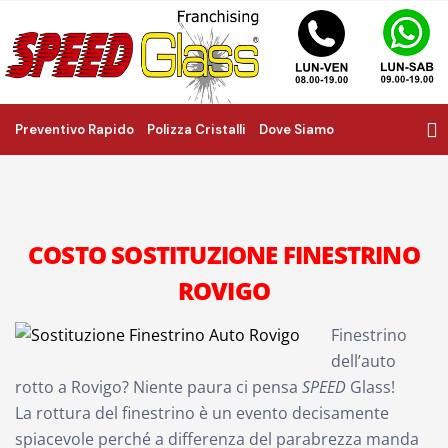
Preventivo Rapido
Polizza Cristalli
Dove Siamo
COSTO SOSTITUZIONE FINESTRINO
ROVIGO
Finestrino
dell’auto
rotto a Rovigo? Niente paura ci pensa
SPEED
Glass!
La rottura del finestrino è un evento decisamente
spiacevole perché a differenza del parabrezza manda