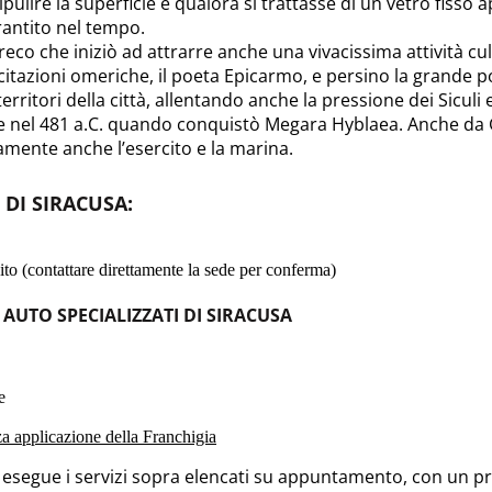
ripulire la superficie e qualora si trattasse di un vetro fisso
rantito nel tempo.
 Greco che iniziò ad attrarre anche una vivacissima attività cu
itazioni omeriche, il poeta Epicarmo, e persino la grande p
ritori della città, allentando anche la pressione dei Siculi e 
ece nel 481 a.C. quando conquistò Megara Hyblaea. Anche da
amente anche l’esercito e la marina.
 DI SIRACUSA
:
to (contattare direttamente la sede per conferma)
 AUTO SPECIALIZZATI DI SIRACUSA
e
nza applicazione della Franchigia
o esegue i servizi sopra elencati su appuntamento, con un pre