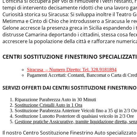
L’officina si occuperà per voi di rimuovere i vetri restanti, 
tempi di intervento decisamente ridotti che una lavoro ga
Curiosità storica su Siracusa: Si sviluppa inoltre il Teatro
Metimma e Cinto di Chio che introdussero a Siracusa le rec
Gelone accresce la presenza greca in Sicilia espandendo i ter
distrusse Camarina deportando i cittadini, stessa cosa f
accrescere la popolazione della città e rafforzare numeric
CENTRI SOSTITUZIONE FINESTRINO SPECIALIZZATI
Siracusa – Numero Diretto: Tel. 328.9181894
Pagamenti Accettati: Contanti, Bancomat o Carta di Credi
SERVIZI OFFERTI DAI CENTRI SOSTITUZIONE FINESTRINO
Riparazione Parabrezza Auto in 30 Minuti
Sostituzione Cristalli Auto in 1 Ora
Sostituzione Parabrezza Anteriore Veicoli fino a 35 ql in 2/3 Or
Sostituzione Lunotto Posteriore di qualsiasi veicolo in 2/3 Ore
Gestione pratiche Assicurative, tramite liquidazione diretta, se
Il nostro Centro Sostituzione Finestrino Auto specializzat