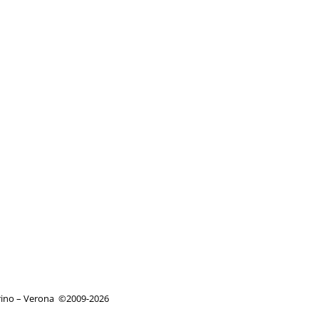
orino – Verona
©
2009-2026