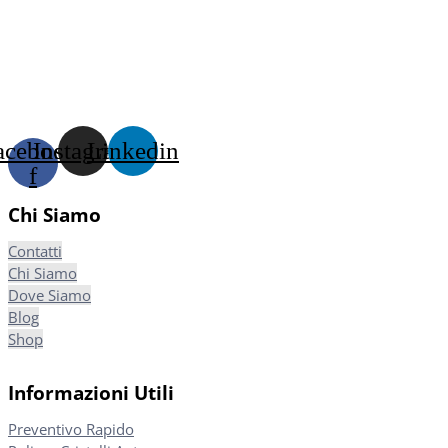
acebook-
Instagram
Linkedin
f
Chi Siamo
Contatti
Chi Siamo
Dove Siamo
Blog
Shop
Informazioni Utili
Preventivo Rapido