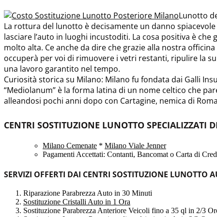
Lunotto de
La rottura del lunotto è decisamente un danno spiacevole
lasciare l’auto in luoghi incustoditi. La cosa positiva è che g
molto alta. Ce anche da dire che grazie alla nostra officina
occuperà per voi di rimuovere i vetri restanti, ripulire la 
una lavoro garantito nel tempo.
Curiosità storica su Milano: Milano fu fondata dai Galli Insu
“Mediolanum” è la forma latina di un nome celtico che pare
alleandosi pochi anni dopo con Cartagine, nemica di Roma. M
CENTRI SOSTITUZIONE LUNOTTO SPECIALIZZATI 
Milano Cemenate
*
Milano Viale Jenner
Pagamenti Accettati: Contanti, Bancomat o Carta di Credi
SERVIZI OFFERTI DAI CENTRI SOSTITUZIONE LUNOTTO A
Riparazione Parabrezza Auto in 30 Minuti
Sostituzione Cristalli Auto in 1 Ora
Sostituzione Parabrezza Anteriore Veicoli fino a 35 ql in 2/3 Or