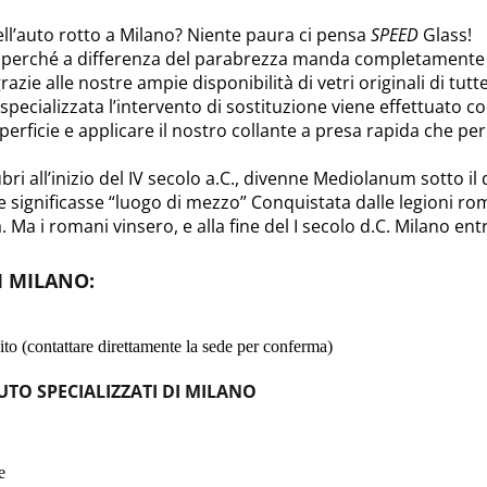
ll’auto rotto a Milano? Niente paura ci pensa
SPEED
Glass!
 perché a differenza del parabrezza manda completamente in
razie alle nostre ampie disponibilità di vetri originali di tutt
 specializzata l’intervento di sostituzione viene effettuato c
superficie e applicare il nostro collante a presa rapida che 
bri all’inizio del IV secolo a.C., divenne Mediolanum sotto il 
 significasse “luogo di mezzo” Conquistata dalle legioni rom
a i romani vinsero, e alla fine del I secolo d.C. Milano ent
DI MILANO
:
to (contattare direttamente la sede per conferma)
UTO SPECIALIZZATI DI MILANO
e