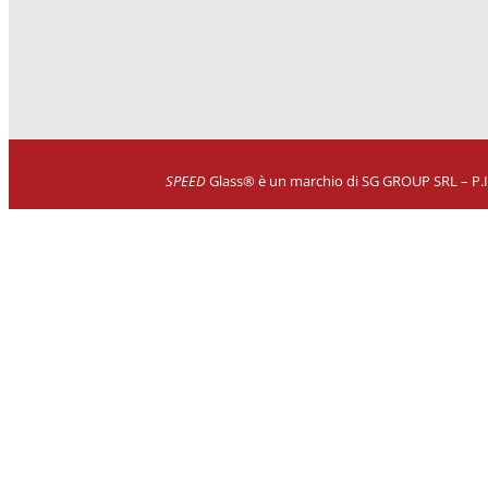
SPEED
Glass® è un marchio di SG GROUP SRL – P.