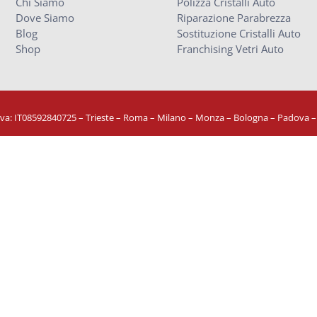
Chi Siamo
Polizza Cristalli Auto
Dove Siamo
Riparazione Parabrezza
Blog
Sostituzione Cristalli Auto
Shop
Franchising Vetri Auto
Iva: IT08592840725
– Trieste – Roma – Milano – Monza – Bologna – Padova 