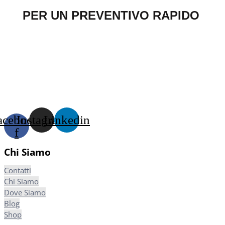
PER UN PREVENTIVO RAPIDO
acebook-
Instagram
Linkedin
f
Chi Siamo
Contatti
Chi Siamo
Dove Siamo
Blog
Shop