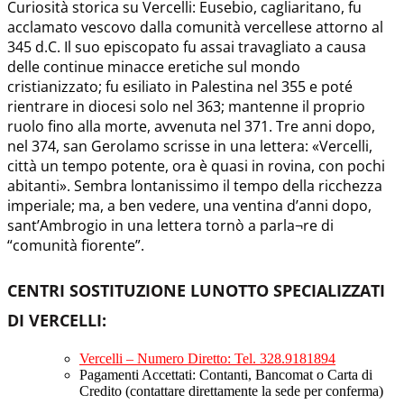
Curiosità storica su Vercelli: Eusebio, cagliaritano, fu
acclamato vescovo dalla comunità vercellese attorno al
345 d.C. Il suo episcopato fu assai travagliato a causa
delle continue minacce eretiche sul mondo
cristianizzato; fu esiliato in Palestina nel 355 e poté
rientrare in diocesi solo nel 363; mantenne il proprio
ruolo fino alla morte, avvenuta nel 371. Tre anni dopo,
nel 374, san Gerolamo scrisse in una lettera: «Vercelli,
città un tempo potente, ora è quasi in rovina, con pochi
abitanti». Sembra lontanissimo il tempo della ricchezza
imperiale; ma, a ben vedere, una ventina d’anni dopo,
sant’Ambrogio in una lettera tornò a parla¬re di
“comunità fiorente”.
CENTRI SOSTITUZIONE LUNOTTO SPECIALIZZATI
DI VERCELLI
:
Vercelli – Numero Diretto: Tel. 328.9181894
Pagamenti Accettati: Contanti, Bancomat o Carta di
Credito (contattare direttamente la sede per conferma)