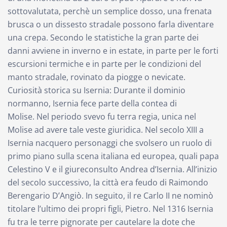
sottovalutata, perchè un semplice dosso, una frenata
brusca o un dissesto stradale possono farla diventare
una crepa. Secondo le statistiche la gran parte dei
danni avviene in inverno e in estate, in parte per le forti
escursioni termiche e in parte per le condizioni del
manto stradale, rovinato da piogge o nevicate.
Curiosità storica su Isernia: Durante il dominio
normanno, Isernia fece parte della contea di
Molise. Nel periodo svevo fu terra regia, unica nel
Molise ad avere tale veste giuridica. Nel secolo XIII a
Isernia nacquero personaggi che svolsero un ruolo di
primo piano sulla scena italiana ed europea, quali papa
Celestino V e il giureconsulto Andrea d’Isernia. All’inizio
del secolo successivo, la città era feudo di Raimondo
Berengario D’Angiò. In seguito, il re Carlo II ne nominò
titolare l’ultimo dei propri figli, Pietro. Nel 1316 Isernia
fu tra le terre pignorate per cautelare la dote che