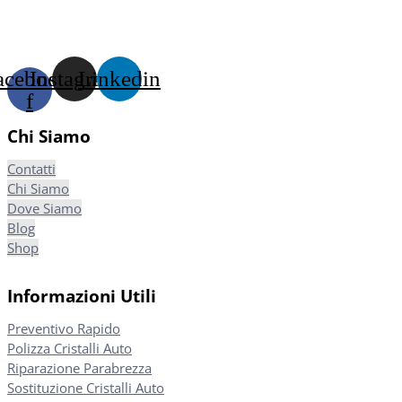
acebook-
Instagram
Linkedin
f
Chi Siamo
Contatti
Chi Siamo
Dove Siamo
Blog
Shop
Informazioni Utili
Preventivo Rapido
Polizza Cristalli Auto
Riparazione Parabrezza
Sostituzione Cristalli Auto