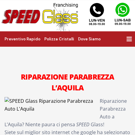
Preventivo Rapido
Polizza Cristalli
Dove Siamo
RIPARAZIONE PARABREZZA
L’AQUILA
Riparazione
Parabrezza
Auto a
L’Aquila? Niente paura ci pensa
SPEED
Glass!
Siete sul miglior sito internet che google ha selezionato