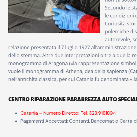
Secondo le sta
le condizioni 
Curiosità stor
polemiche disc
autorevole, s
relazione presentata il 7 luglio 1927 all’amministrazion
dello stemma. Altre due interpretazioni oltre a quella re
monogramma di Aragona («la rappresentazione simbolica – 
vuole il monogramma di Athena, dea della sapienza (Catani
nell’antíchítà classica, per cui Catania fu denominata « la
CENTRO RIPARAZIONE PARABREZZA AUTO SPECIAL
Catania – Numero Diretto: Tel. 328.9181894
Pagamenti Accettati: Contanti, Bancomat o Carta d