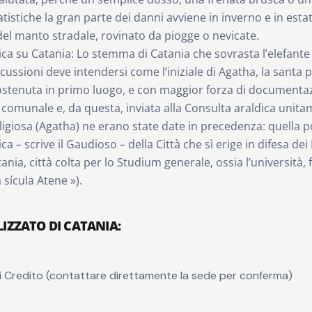
tistiche la gran parte dei danni avviene in inverno e in estat
del manto stradale, rovinato da piogge o nevicate.
ica su Catania: Lo stemma di Catania che sovrasta l’elefante
ussioni deve intendersi come l’iniziale di Agatha, la santa p
ostenuta in primo luogo, e con maggior forza di documentazi
e comunale e, da questa, inviata alla Consulta araldica unit
ligiosa (Agatha) ne erano state date in precedenza: quella p
scrive il Gaudioso – della Città che sì erige in difesa dei 
a, città colta per lo Studium generale, ossia l’università, 
 sícula Atene »).
IZZATO DI CATANIA:
i Credito (contattare direttamente la sede per conferma)