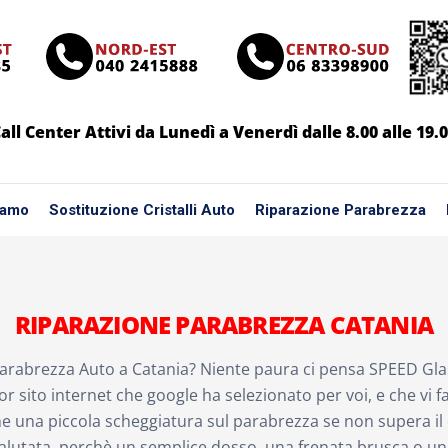
all Center Attivi da Lunedì a Venerdì dalle 8.00 alle 19.
iamo
Sostituzione Cristalli Auto
Riparazione Parabrezza
RIPARAZIONE PARABREZZA CATANIA
arabrezza Auto a Catania? Niente paura ci pensa SPEED Gla
ior sito internet che google ha selezionato per voi, e che vi 
he una piccola scheggiatura sul parabrezza se non supera il
alutata, perchè un semplice dosso, una frenata brusca o un