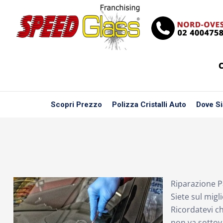
C
Scopri Prezzo
Polizza Cristalli Auto
Dove S
Riparazione P
Siete sul migl
Ricordatevi c
non va sottov