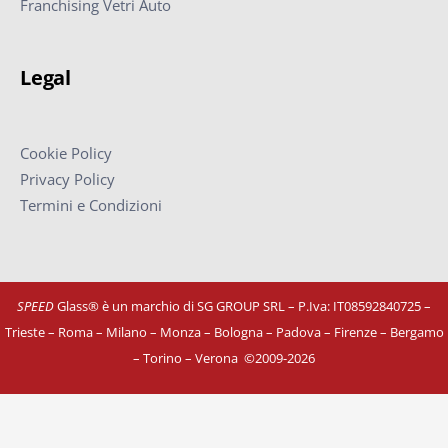
Franchising Vetri Auto
Legal
Cookie Policy
Privacy Policy
Termini e Condizioni
SPEED
Glass® è un marchio di SG GROUP SRL – P.Iva: IT08592840725
–
Trieste – Roma – Milano – Monza – Bologna – Padova – Firenze – Bergamo
– Torino – Verona
©
2009-2026