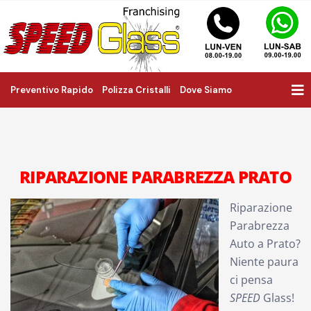
Preventivo Rapido
Polizza Cristalli
Dove Siamo
RIPARAZIONE PARABREZZA PRATO
Riparazione
Parabrezza
Auto a Prato?
Niente paura
ci pensa
SPEED
Glass!