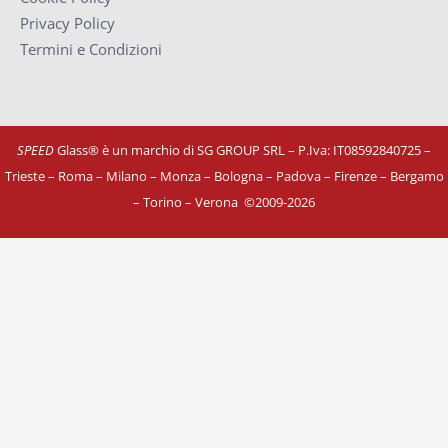
Privacy Policy
Termini e Condizioni
SPEED
Glass® è un marchio di SG GROUP SRL – P.Iva: IT08592840725
–
Trieste – Roma – Milano – Monza – Bologna – Padova – Firenze – Bergamo
– Torino – Verona
©
2009-2026