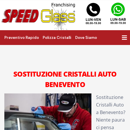
Preventivo Rapido
Polizza Cristalli
Dove Siamo
SOSTITUZIONE CRISTALLI AUTO
BENEVENTO
Sostituzione
Cristalli Auto
a Benevento?
Niente paura
ci pensa