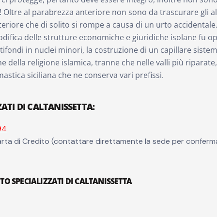
Oltre al parabrezza anteriore non sono da trascurare gli altri
eriore che di solito si rompe a causa di un urto accidentale
difica delle strutture economiche e giuridiche isolane fu ope
ifondi in nuclei minori, la costruzione di un capillare sistem
ne della religione islamica, tranne che nelle valli più ripara
mastica siciliana che ne conserva vari prefissi.
ZATI DI CALTANISSETTA
:
94
rta di Credito (contattare direttamente la sede per conferm
UTO SPECIALIZZATI DI CALTANISSETTA