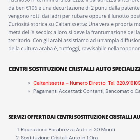
da ben €106 e una decurtazione di 2 punti dalla patente! 
vengono rotti dai ladri per rubare oppure il lunotto post
Curiosità storica su Caltanissetta: Una vera e propria mo
metà del IX secolo: a loro si deve la frantumazione dei lat
territorio. Con gli arabi assistiamo ad un’ampia diffusio
della cultura araba è, tutt’oggi, ravvisabile nella topono
CENTRI SOSTITUZIONE CRISTALLI AUTO SPECIALIZ
Caltanissetta – Numero Diretto: Tel. 328.91818
Pagamenti Accettati: Contanti, Bancomat o Ca
SERVIZI OFFERTI DAI CENTRI SOSTITUZIONE CRISTALLI A
Riparazione Parabrezza Auto in 30 Minuti
Sostituzione Cristalli Auto in 1 Ora