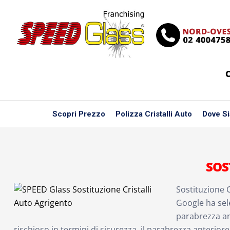
C
Scopri Prezzo
Polizza Cristalli Auto
Dove S
SOS
Sostituzione C
Google ha sele
parabrezza an
rischioso in termini di sicurezza, il parabrezza anterior