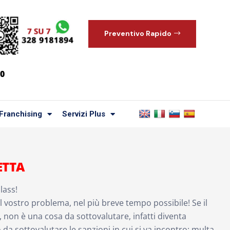
Preventivo Rapido
00
Franchising
Servizi Plus
ETTA
lass!
il vostro problema, nel più breve tempo possibile! Se il
non è una cosa da sottovalutare, infatti diventa
 da sottovalutare le sanzioni in cui si va incontro; multa