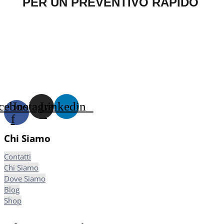
PER UN PREVENTIVO RAPIDO
cebook-
Instagram
Linkedin
f
Chi Siamo
Contatti
Chi Siamo
Dove Siamo
Blog
Shop