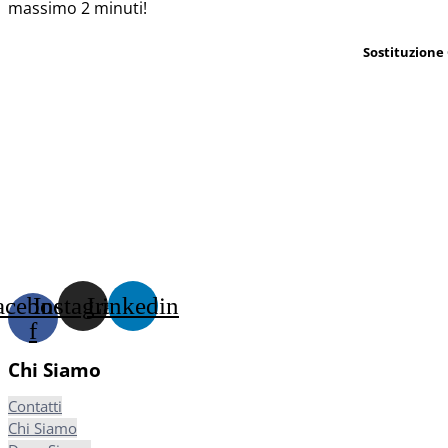
massimo 2 minuti!
Sostituzione 
acebook-
Instagram
Linkedin
f
Chi Siamo
Contatti
Chi Siamo