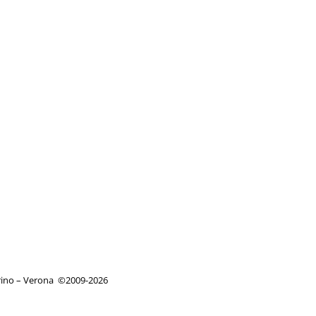
orino – Verona
©
2009-2026