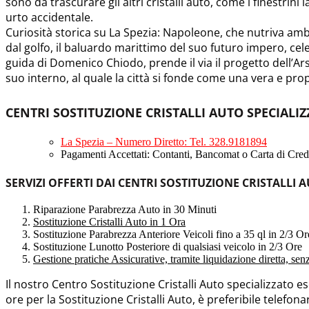
sono da trascurare gli altri cristalli auto, come i finestrin
urto accidentale.
Curiosità storica su La Spezia: Napoleone, che nutriva ambi
dal golfo, il baluardo marittimo del suo futuro impero, cele
guida di Domenico Chiodo, prende il via il progetto dell’Arse
suo interno, al quale la città si fonde come una vera e prop
CENTRI SOSTITUZIONE CRISTALLI AUTO SPECIALIZZ
La Spezia – Numero Diretto: Tel. 328.9181894
Pagamenti Accettati: Contanti, Bancomat o Carta di Credi
SERVIZI OFFERTI DAI CENTRI SOSTITUZIONE CRISTALLI A
Riparazione Parabrezza Auto in 30 Minuti
Sostituzione Cristalli Auto in 1 Ora
Sostituzione Parabrezza Anteriore Veicoli fino a 35 ql in 2/3 Or
Sostituzione Lunotto Posteriore di qualsiasi veicolo in 2/3 Ore
Gestione pratiche Assicurative, tramite liquidazione diretta, se
Il nostro Centro Sostituzione Cristalli Auto specializzato 
ore per la Sostituzione Cristalli Auto, è preferibile telefona