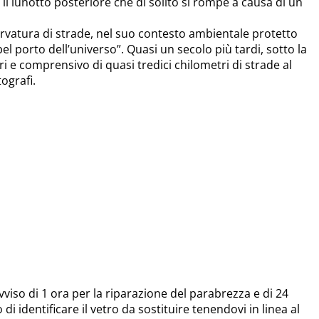
e il lunotto posteriore che di solito si rompe a causa di un
nervatura di strade, nel suo contesto ambientale protetto
el porto dell’universo”. Quasi un secolo più tardi, sotto la
ari e comprensivo di quasi tredici chilometri di strade al
ografi.
viso di 1 ora per la riparazione del parabrezza e di 24
di identificare il vetro da sostituire tenendovi in linea al