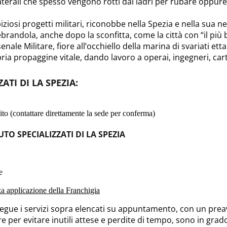
i laterali che spesso vengono rotti dai ladri per rubare oppur
ziosi progetti militari, riconobbe nella Spezia e nella sua 
brandola, anche dopo la sconfitta, come la città con “il più b
nale Militare, fiore all’occhiello della marina di svariati ett
ria propaggine vitale, dando lavoro a operai, ingegneri, cart
ATI DI LA SPEZIA
:
to (contattare direttamente la sede per conferma)
UTO SPECIALIZZATI DI LA SPEZIA
e
nza applicazione della Franchigia
esegue i servizi sopra elencati su appuntamento, con un preav
re per evitare inutili attese e perdite di tempo, sono in grado 