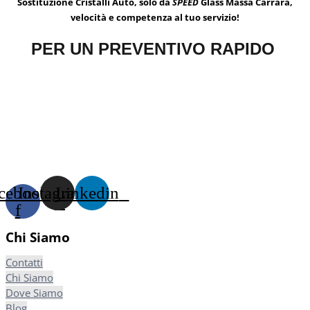
Sostituzione Cristalli Auto, solo da
SPEED
Glass Massa Carrara,
velocità e competenza al tuo servizio!
PER UN PREVENTIVO RAPIDO
cebook-
Instagram
Linkedin
f
Chi Siamo
Contatti
Chi Siamo
Dove Siamo
Blog