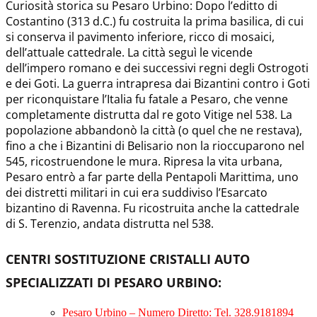
Curiosità storica su Pesaro Urbino: Dopo l’editto di
Costantino (313 d.C.) fu costruita la prima basilica, di cui
si conserva il pavimento inferiore, ricco di mosaici,
dell’attuale cattedrale. La città seguì le vicende
dell’impero romano e dei successivi regni degli Ostrogoti
e dei Goti. La guerra intrapresa dai Bizantini contro i Goti
per riconquistare l’Italia fu fatale a Pesaro, che venne
completamente distrutta dal re goto Vitige nel 538. La
popolazione abbandonò la città (o quel che ne restava),
fino a che i Bizantini di Belisario non la rioccuparono nel
545, ricostruendone le mura. Ripresa la vita urbana,
Pesaro entrò a far parte della Pentapoli Marittima, uno
dei distretti militari in cui era suddiviso l’Esarcato
bizantino di Ravenna. Fu ricostruita anche la cattedrale
di S. Terenzio, andata distrutta nel 538.
CENTRI SOSTITUZIONE CRISTALLI AUTO
SPECIALIZZATI DI PESARO URBINO
:
Pesaro Urbino – Numero Diretto: Tel. 328.9181894