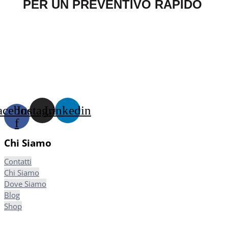
PER UN PREVENTIVO RAPIDO
acebook-
Instagram
Linkedin
f
Chi Siamo
Contatti
Chi Siamo
Dove Siamo
Blog
Shop