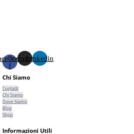
acebook-
Instagram
Linkedin
f
Chi Siamo
Contatti
Chi Siamo
Dove Siamo
Blog
Shop
Informazioni Utili