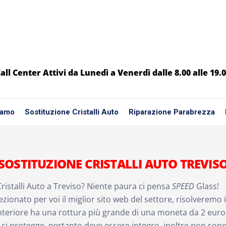
all Center Attivi da Lunedì a Venerdì dalle 8.00 alle 19.
iamo
Sostituzione Cristalli Auto
Riparazione Parabrezza
SOSTITUZIONE CRISTALLI AUTO TREVIS
ristalli Auto a Treviso? Niente paura ci pensa
SPEED
Glass!
zionato per voi il miglior sito web del settore, risolveremo 
teriore ha una rottura più grande di una moneta da 2 euro, 
e ci protegge, pertanto deve essere integro, inoltre non sono