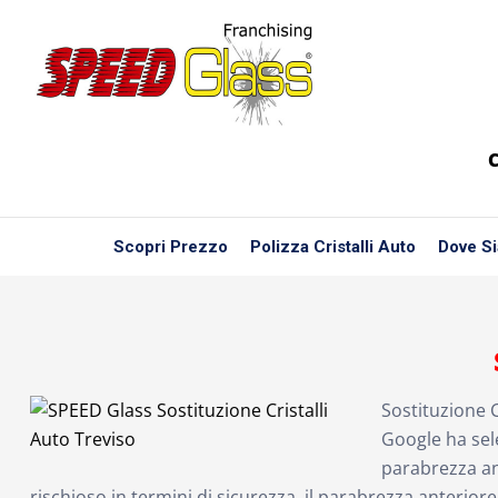
C
Scopri Prezzo
Polizza Cristalli Auto
Dove S
Sostituzione C
Google ha sele
parabrezza an
rischioso in termini di sicurezza, il parabrezza anterior