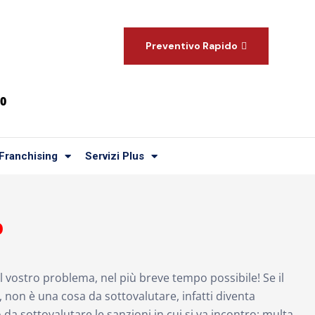
Preventivo Rapido
00
Franchising
Servizi Plus
O
il vostro problema, nel più breve tempo possibile! Se il
non è una cosa da sottovalutare, infatti diventa
 da sottovalutare le sanzioni in cui si va incontro; multa