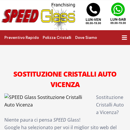
Preventivo Rapido
Polizza Cristalli
Dove Siamo
SOSTITUZIONE CRISTALLI AUTO
VICENZA
Sostituzione
Cristalli Auto
a Vicenza?
Niente paura ci pensa
SPEED
Glass!
Google ha selezionato per voi il miglior sito web del